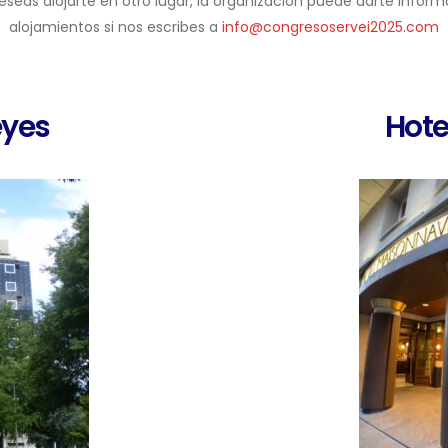
deseas alojarte en otro lugar, la organización puede darte inform
alojamientos si nos escribes a
info@congresoservei2025.com
eyes
Hote