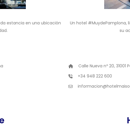
moda estancia en una ubicación
Un hotel #MuydePamplona, liga
dad.
su ac
na
Calle Nueva nº 20, 31001
+34 948 222 600
informacion@hotelmaiso
e