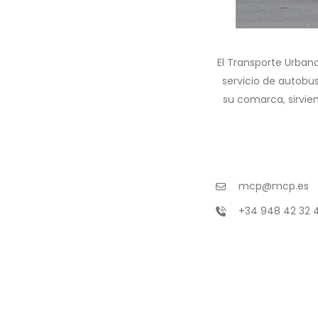
El Transporte Urba
servicio de autob
su comarca, sirvie
mcp@mcp.es
+34 948 42 32 