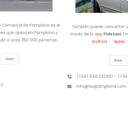
no Comarcal de Pamplona es el
También puede concertar un 
uses que opera en Pamplona y
través de la app
Pidetaxi
. E
ndo a unas 350 000 personas.
Android
Apple
Web
Web
(+34) 948 232300 – (+34
42
info@taxipamplona.com