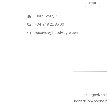
Web
Calle Leyre, 7
+34 948 22 85 00
reservas@hotel-leyre.com
La organizaci
habitación/noche pa